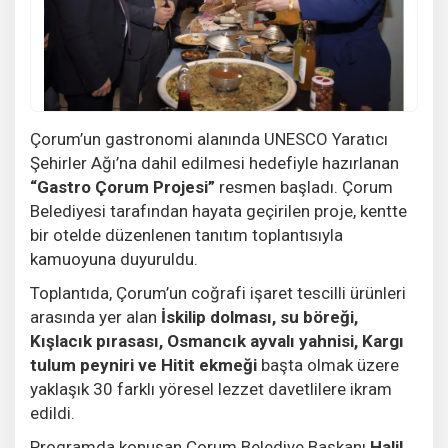
Çorum’un gastronomi alanında UNESCO Yaratıcı
Şehirler Ağı’na dahil edilmesi hedefiyle hazırlanan
“Gastro Çorum Projesi”
resmen başladı. Çorum
Belediyesi tarafından hayata geçirilen proje, kentte
bir otelde düzenlenen tanıtım toplantısıyla
kamuoyuna duyuruldu.
Toplantıda, Çorum’un coğrafi işaret tescilli ürünleri
arasında yer alan
İskilip dolması, su böreği,
Kışlacık pırasası, Osmancık ayvalı yahnisi, Kargı
tulum peyniri ve Hitit ekmeği
başta olmak üzere
yaklaşık 30 farklı yöresel lezzet davetlilere ikram
edildi.
Programda konuşan Çorum Belediye Başkanı
Halil