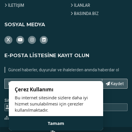
İLETİŞİM
İLANLAR
BASINDA BİZ
SOSYAL MEDYA
E-POSTA LİSTESİNE KAYIT OLUN
Güncel haberler, duyurular ve ihalelerden anında haberdar ol
E-Posta adresinizi yazın...
Kaydet
Çerez Kullanımı
Bu internet sitesinde sizlere daha iyi
Site İstatistikleri
hizmet sunulabilmesi için çerezler
70863 Ziyaretci
92893 Gösterim
kullanılmaktadır.
Site Haritası
Tamam